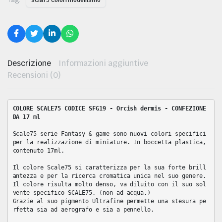
scla75 colori modellismo
Descrizione
Informazioni aggiuntive
Recensioni (0)
COLORE SCALE75 CODICE SFG19 - Orcish dermis - CONFEZIONE
DA 17 ml
RI
Scale75 serie Fantasy & game sono nuovi colori specifici
per la realizzazione di miniature. In boccetta plastica,
ELLISMO NAVALE IN LEGNO
contenuto 17ml.
Il colore Scale75 si caratterizza per la sua forte brill
antezza e per la ricerca cromatica unica nel suo genere.
Il colore risulta molto denso, va diluito con il suo sol
vente specifico SCALE75. (non ad acqua.)
Grazie al suo pigmento Ultrafine permette una stesura pe
rfetta sia ad aerografo e sia a pennello.