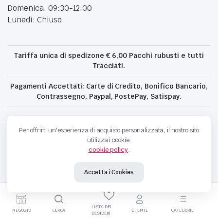
Domenica: 09:30-12:00
Lunedì: Chiuso
Tariffa unica di spedizone € 6,00 Pacchi rubusti e tutti
Tracciati.
Pagamenti Accettati: Carte di Credito, Bonifico Bancario,
Contrassegno, Paypal, PostePay, Satispay.
Per offrirti un'esperienza di acquisto personalizzata, il nostro sito
Copyright © 2024 All Right Reserved | Modeltoy | P.IVA 05679360965 |
Powered by
[ calligaro design ]
utilizza i cookie.
cookie policy
.
Accetta i Cookies
LISTA DEI
NEGOZIO
CERCA
UTENTE
CATEGORIE
DESIDERI