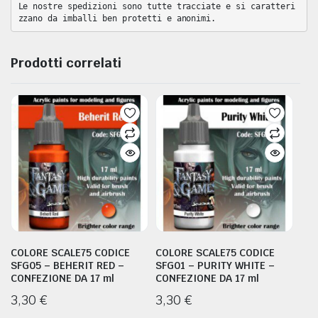
Le nostre spedizioni sono tutte tracciate e si caratteri
zzano da imballi ben protetti e anonimi.
FIGURINI
Prodotti correlati
COLORE SCALE75 CODICE
COLORE SCALE75 CODICE
SFG05 – BEHERIT RED –
SFG01 – PURITY WHITE –
MARABU
 COLORI VALLEJO DELLA SERIE NEW GAME COLOR WASH
CONFEZIONE DA 17 ml
CONFEZIONE DA 17 ml
3,30
€
3,30
€