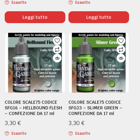
ORI E DIFFERENZIALI
Esaurito
Esaurito
Leggi tutto
Leggi tutto
COLORE SCALE75 CODICE
COLORE SCALE75 CODICE
SFG16 – HELLBOUND FLESH
SFG23 – SLIMER GREEN –
– CONFEZIONE DA 17 ml
CONFEZIONE DA 17 ml
3,30
€
3,30
€
Esaurito
Esaurito