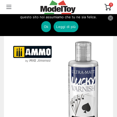
0
Utilizziamo i cookie per essere sicuri che tu possa avere la
migliore esperienza sul nostro sito. Se continui ad utilizzare
questo sito noi assumiamo che tu ne sia felice.
Home
COLORI E PENNELLI
Colori AMMO of MIG
AMMO MIG Colori Acrilici Reali
Ok
Leggi di più
Ammo Mig 2050 LUCKY VARNISH – ULTRA MATT – 60ml