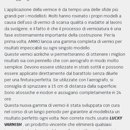
L’applicazione della vernice è da tempo una delle sfide più
grandi per i modellisti. Molti hanno rovinato i propri modelli a
FIGURINI
causa dell’uso di vernici di scarsa qualità o inadatte al lavoro
da svolgere, e il fatto è che il processo di verniciatura è una
fase estremamente importante della costruzione. Per la
prima volta, AMMO lancia una gamma completa di vernici per
risultati impeccabili su ogni singolo modello.
Queste vernici acriliche vi permetteranno di ottenere i migliori
risultati sia con pennello che con aerografo in modo molto
semplice. Devono essere utilizzate in strati sottili e possono
essere applicate direttamente dal barattolo senza diluirle
per una finitura perfetta. Se utilizzate con l’aerografo, si
consiglia di spruzzare a 15 cm di distanza dalla superficie.
Sono atossiche e inodori e asciugano completamente in 24
ore.
Questa nuova gamma di vernici è stata sviluppata con cura
MARABU
 COLORI VALLEJO DELLA SERIE NEW GAME COLOR WASH
nel corso di un lungo periodo per garantire al modellista un
risultato perfetto ogni volta. Non correte rischi, usate
LUCKY
VARNISH
, un prodotto vincente che eliminerà qualsiasi