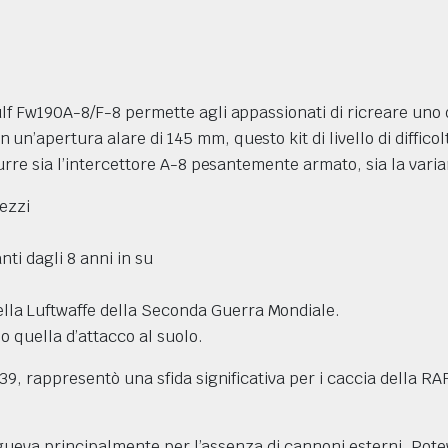
lf Fw190A-8/F-8 permette agli appassionati di ricreare uno de
apertura alare di 145 mm, questo kit di livello di difficoltà 
urre sia l’intercettore A-8 pesantemente armato, sia la varia
pezzi
anti dagli 8 anni in su
ella Luftwaffe della Seconda Guerra Mondiale.
 o quella d’attacco al suolo.
39, rappresentò una sfida significativa per i caccia della RA
tingueva principalmente per l’assenza di cannoni esterni. Pot