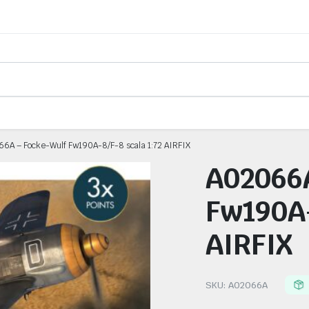
migliore esperienza sul nostro sito. Se continui ad utilizzare questo sit
6A – Focke-Wulf Fw190A-8/F-8 scala 1:72 AIRFIX
A02066
Fw190A-
AIRFIX
SKU:
A02066A