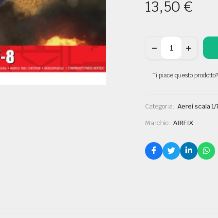
13,50
€
A02066A
-
Focke-
Wulf
Fw190A-
Ti piace questo prodotto?
8/F-
8
scala
Categoria:
1:72
Aerei scala 1/
AIRFIX
Marchio:
quantity
AIRFIX