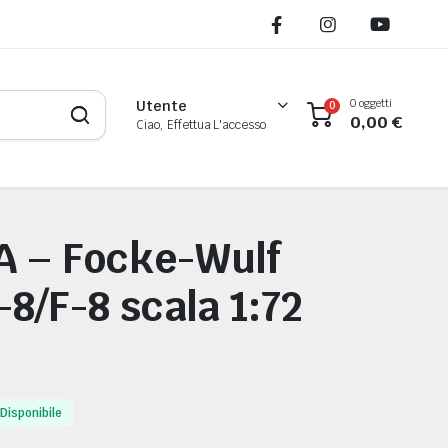
o noi assumiamo che tu ne sia felice.
Ok
Leggi di più
0 oggetti
Utente
0
0,00
€
Ciao, Effettua L'accesso
A – Focke-Wulf
8/F-8 scala 1:72
Disponibile