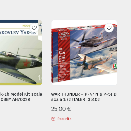
k-1b Model Kit scala
WAR THUNDER – P-47 N & P-51 D
HOBBY AH70028
scala 1:72 ITALERI 35102
25,00
€
Esaurito