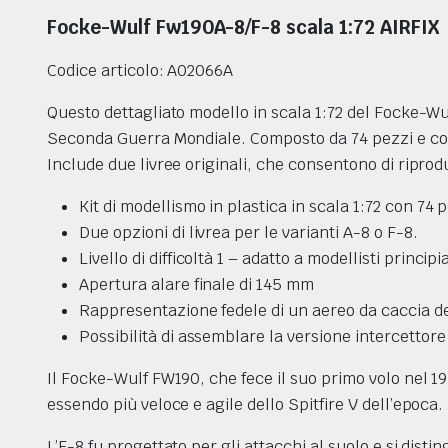
Focke-Wulf Fw190A-8/F-8 scala 1:72 AIRFIX
Codice articolo: A02066A
Questo dettagliato modello in scala 1:72 del Focke-Wu
Seconda Guerra Mondiale. Composto da 74 pezzi e con un’
Include due livree originali, che consentono di riprod
Kit di modellismo in plastica in scala 1:72 con 74 
Due opzioni di livrea per le varianti A-8 o F-8.
RI
Livello di difficoltà 1 – adatto a modellisti principi
Apertura alare finale di 145 mm
DELLISMO NAVALE IN LEGNO
Rappresentazione fedele di un aereo da caccia d
Possibilità di assemblare la versione intercettore
Il Focke-Wulf FW190, che fece il suo primo volo nel 19
essendo più veloce e agile dello Spitfire V dell’epoca.
L’F-8 fu progettato per gli attacchi al suolo e si dis