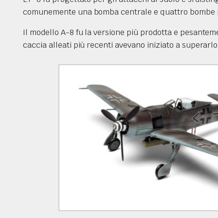
comunemente una bomba centrale e quattro bombe più
Il modello A-8 fu la versione più prodotta e pesanteme
 FIGURINI
caccia alleati più recenti avevano iniziato a superarlo
MARABU
I COLORI VALLEJO DELLA SERIE NEW GAME COLOR WASH