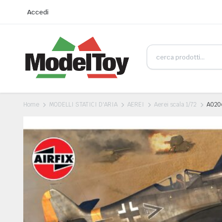
Accedi
Utilizziamo i cookie per essere sicuri che tu possa avere la 
Home
MODELLI STATICI D'ARIA
AEREI
Aerei scala 1/72
A0206